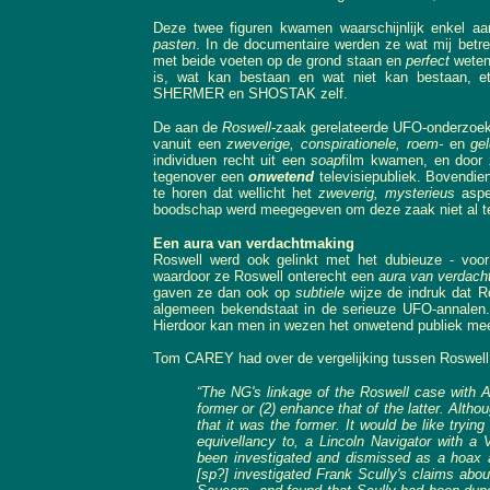
Deze twee figuren kwamen waarschijnlijk enkel a
pasten
. In de documentaire werden ze wat mij betre
met beide voeten op de grond staan en
perfect
weten 
is, wat kan bestaan en wat niet kan bestaan, e
SHERMER en SHOSTAK zelf.
De aan de
Roswell
-zaak gerelateerde UFO-onderzoek
vanuit een
zweverige, conspirationele, roem-
en
gel
individuen recht uit een
soap
film kwamen, en door z
tegenover een
onwetend
televisiepubliek. Bovendie
te horen dat wellicht het
zweverig, mysterieus
aspe
boodschap werd meegegeven om deze zaak niet al te
Een aura van verdachtmaking
Roswell werd ook gelinkt met het dubieuze - voor
waardoor ze Roswell onterecht een
aura van verdach
gaven ze dan ook op
subtiele
wijze de indruk dat R
algemeen bekendstaat in de serieuze UFO-annalen.
Hierdoor kan men in wezen het onwetend publiek m
Tom CAREY had over de vergelijking tussen Roswell e
“The NG's linkage of the Roswell case with Azt
former or (2) enhance that of the latter. Althou
that it was the former. It would be like tryin
equivellancy to, a Lincoln Navigator with 
been investigated and dismissed as a hoax 
[sp?] investigated Frank Scully's claims abo