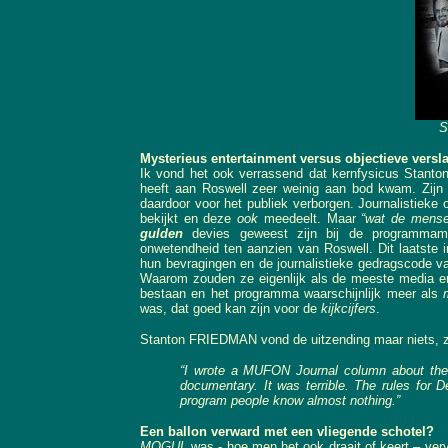
S
Mysterieus entertainment versus objectieve versl
Ik vond het ook verrassend dat kernfysicus Sta
heeft aan Roswell zeer weinig aan bod kwam. Zijn kr
daardoor voor het publiek verborgen. Journalistieke 
bekijkt en deze
ook
meedeelt. Maar
“wat de mense
gulden
devies geweest zijn bij de programmama
onwetendheid ten aanzien van Roswell. Dit laatste 
hun bevragingen en de journalistieke gedragscode 
Waarom zouden ze eigenlijk als de meeste media er i
bestaan en het programma waarschijnlijk meer als
was, dat goed kan zijn voor de
kijkcijfers
.
Stanton FRIEDMAN vond de uitzending maar niets, zoals
“I wrote a MUFON Journal column about the r
documentary. It was terrible. The rules for
program people know almost nothing.”
Een ballon verward met een vliegende schotel?
MOGUL
was - hoe men het ook draait of keert – ver