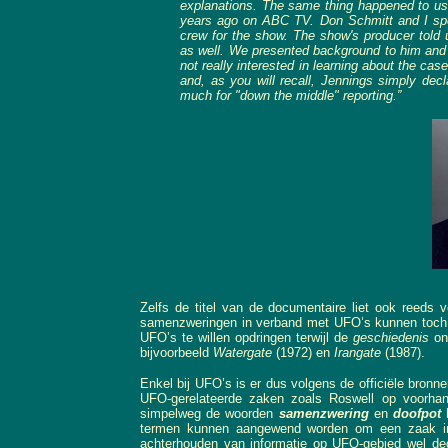
explanations. The same thing happened to us 
years ago on ABC TV. Don Schmitt and I spe
crew for the show. The show's producer told 
as well. We presented background to him and 
not really interested in learning about the cas
and, as you will recall, Jennings simply dec
much for "down the middle" reporting.”
Zelfs de titel van de documentaire liet ook reeds 
samenzweringen in verband met UFO’s kunnen toch ze
UFO’s te willen opdringen terwijl de
geschiedenis
ons
bijvoorbeeld
Watergate
(1972) en
Irangate
(1987).
Enkel bij UFO’s is er dus volgens de officiële bron
UFO-gerelateerde zaken zoals Roswell op voorha
simpelweg de woorden
samenzwering
en
doofpot
h
termen kunnen aangewend worden om een zaak in h
achterhouden van informatie op UFO-gebied wel dege