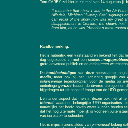
Tom CAREY zei hier in z’n mail van 14 augustus jl. h
“I remember that show. I was in the Air Force
Hillsdale, Michigan "Swamp Gas" sightings and 
can recall of the show now was my great ant
disappointment in Cronkite, the show's host,
from him, as he was "America's most trusted 
Randbemerking:
Het is natuurlijk een vaststaand en bekend feit da
dag opgezadeld zit met een serieus
imagoproblee
grote
onwetend
publiek en de
mainstream
wetenscha
De
hoofdschuldigen
van deze neerwaartse, negati
media
, maar ook bij het luidruchtig groepje van
polariserende tegenkrachten
voor de media op
am
onderlinge
geruzie
tussen de diverse ufologen en 
bijgedragen tot dit negatief imago van de UFO-geme
Een ander aspect dat men in dezen ook niet al te
internet
waardoor belangrijke UFO-organisaties b
nauwelijks het hoofd boven water kunnen houden te
dat het nog uitermate moeilijk is voor een buitenstaa
van het koren
te scheiden.
Het is mijns inziens aldus van
primordiaal
belang da