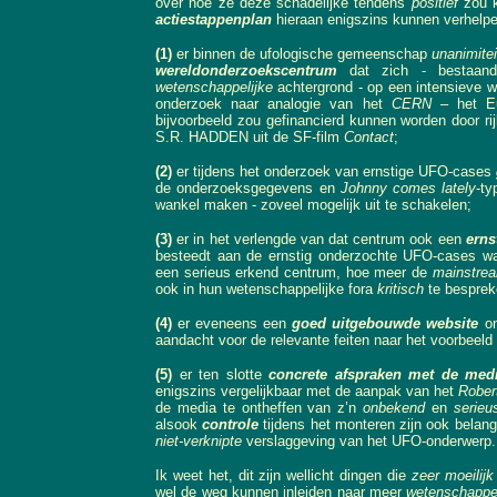
over hoe ze deze schadelijke tendens
positief
zou k
actiestappenplan
hieraan enigszins kunnen verhelpen
(1)
er binnen de ufologische gemeenschap
unanimite
wereldonderzoekscentrum
dat zich - bestaan
wetenschappelijke
achtergrond - op een intensieve
onderzoek naar analogie van het
CERN
– het Eur
bijvoorbeeld zou gefinancierd kunnen worden door ri
S.R. HADDEN uit de SF-film
Contact
;
(2)
er tijdens het onderzoek van ernstige UFO-cases
de onderzoeksgegevens en
Johnny comes lately
-ty
wankel maken - zoveel mogelijk uit te schakelen;
(3)
er in het verlengde van dat centrum ook een
erns
besteedt aan de ernstig onderzochte UFO-cases w
een serieus erkend centrum, hoe meer de
mainstre
ook in hun wetenschappelijke fora
kritisch
te besprek
(4)
er eveneens een
goed uitgebouwde website
on
aandacht voor de relevante feiten naar het voorbeel
(5)
er ten slotte
concrete afspraken met de med
enigszins vergelijkbaar met de aanpak van het
Rober
de media te ontheffen van z’n
onbekend
en
serieu
alsook
controle
tijdens het monteren zijn ook belan
niet-verknipte
verslaggeving van het UFO-onderwerp.
Ik weet het, dit zijn wellicht dingen die
zeer moeilijk
wel de weg kunnen inleiden naar meer
wetenschappel