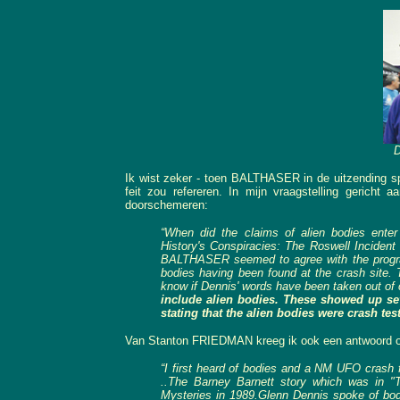
D
Ik wist zeker - toen BALTHASER in de uitzending spr
feit zou refereren. In mijn vraagstelling geric
doorschemeren:
“When did the claims of alien bodies enter
History's Conspiracies: The Roswell Incident
BALTHASER seemed to agree with the program 
bodies having been found at the crash site. 
know if Dennis' words have been taken out of 
include alien bodies. These showed up sev
stating that the alien bodies were crash tes
Van Stanton FRIEDMAN kreeg ik ook een antwoord o
“I first heard of bodies and a NM UFO crash 
..The Barney Barnett story which was in "
Mysteries in 1989.Glenn Dennis spoke of bodi