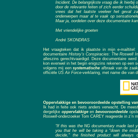
Incident. De belangrijkste vraag die ik hierbij
door de relevante feiten of zich eerder schul
vrees dat het laatste veeleer het geval zal 
onderwerpen maar al te vaak op sensationele 
Maar ja, oordelen over deze documentaire kan
Met vriendelijke groeten
André SKONDRAS
Het vraagteken dat ik plaatste in mijn e-mailtitel
documentaire
History’s Conspiracies
:
The Roswell In
alleszins gerechtvaardigd. Deze documentaire werd
kon evenwel in het begin enigszins rekenen op een 
volgens mij een
systematische
afbraak van de zaak 
officiële
US Air Force
-verklaring, met name die van 
Oppervlakkige en bevooroordeelde opstelling va
Ik had in feite ook niets anders verwacht. De mees
dergelijke
oppervlakkige
en
bevooroordeelde
opste
Roswell
-onderzoeker Tom CAREY reageerde in z’n mail
“If this was the NG documentary made last yea
you that he will be taking a "down the midd
decide," the finished product will always