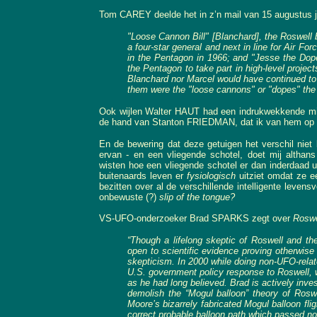
Tom CAREY deelde het in z’n mail van 15 augustus jl
"Loose Cannon Bill" [Blanchard], the Roswell 
a four-star general and next in line for Air Fo
in the Pentagon in 1966; and "Jesse the Dope"
the Pentagon to take part in high-level project
Blanchard nor Marcel would have continued to ad
them were the "loose cannons" or "dopes" the 
Ook wijlen Walter HAUT had een indrukwekkende mil
de hand van Stanton FRIEDMAN, dat ik van hem op 1
En de bewering dat deze getuigen het verschil niet
ervan - en een vliegende schotel, doet mij althan
wisten hoe een vliegende schotel er dan inderdaad ui
buitenaards leven er
fysiologisch
uitziet omdat ze 
bezitten over al de verschillende intelligente leve
onbewuste (?)
slip of the tongue?
VS-UFO-onderzoeker Brad SPARKS zegt over
Roswe
“Though a lifelong skeptic of Roswell and th
open to scientific evidence proving otherwise
skepticism. In 2000 while doing non-UFO-rel
U.S. government policy response to Roswell, w
as he had long believed. Brad is actively inves
demolish the “Mogul balloon” theory of Rosw
Moore’s bizarrely fabricated Mogul balloon fli
correct probable balloon path which passed no