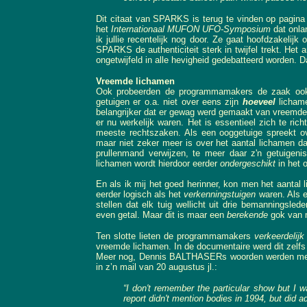
Dit citaat van SPARKS is terug te vinden op pagina
het
Internationaal MUFON UFO-Symposium
dat onla
ik jullie recentelijk nog door. Ze gaat hoofdzakeli
SPARKS de authenticiteit sterk in twijfel trekt. Het 
ongetwijfeld in alle hevigheid gedebatteerd worden. 
Vreemde lichamen
Ook probeerden de programmamakers de zaak o
getuigen er o.a. niet over eens zijn
hoeveel
lichame
belangrijker dat er gewag werd gemaakt van vreemde 
er nu werkelijk waren. Het is essentieel zich te ri
meeste rechtszaken. Als een ooggetuige spreekt ov
maar niet zeker meer is over het aantal lichamen d
prullenmand verwijzen, te meer daar z'n getuigen
lichamen wordt hierdoor eerder
ondergeschikt
in het 
En als ik mij het goed herinner, kon men het aantal 
eerder logisch als het
verkenningstuigen
waren. Als er
stellen dat elk tuig wellicht uit drie bemanningsle
even getal. Maar dit is maar een
berekende
gok van m
Ten slotte lieten de programmamakers
verkeerdelij
vreemde lichamen. In de documentaire werd dit zelfs
Meer nog, Dennis BALTHASERs woorden werden mee
in z’n mail van 20 augustus jl.:
“I don't remember the particular show but I wa
report didn't mention bodies in 1994, but did 