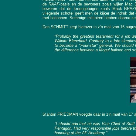
de
RAAF
-basis en de bewoners zoals wijlen Mac B
beweren dat de kroongetuigen zoals Mack BRAZ
vliegende schotel geeft men de kijker de indruk da
met ballonnen. Sommige militairen hebben daarna ze
Don SCHMITT zegt hierover in z’n mail van 15 august
“Probably the greatest testament for a job 
William Blanchard. Contrary to a late skepti
to become a "Four-star" general. We should h
the difference between a Mogul balloon and som
Stanton FRIEDMAN voegde daar in z’n mail van 17 au
“I should add that he was Vice Chief of Staf
Pentagon. Had very responsible jobs before th
honoring at the AF Academy.”