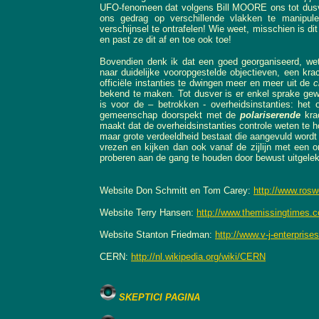
UFO-fenomeen dat volgens Bill MOORE ons tot dusver
ons gedrag op verschillende vlakken te manipu
verschijnsel te ontrafelen! Wie weet, misschien is di
en past ze dit af en toe ook toe!
Bovendien denk ik dat een goed georganiseerd, we
naar duidelijke vooropgestelde objectieven, een kra
officiële instanties te dwingen meer en meer uit de
c
bekend te maken. Tot dusver is er enkel sprake g
is voor de – betrokken - overheidsinstanties: het 
gemeenschap doorspekt met de
polariserende
kra
maakt dat de overheidsinstanties controle weten te 
maar grote verdeeldheid bestaat die aangevuld wordt
vrezen en kijken dan ook vanaf de zijlijn met een o
proberen aan de gang te houden door bewust uitgelek
Website Don Schmitt en Tom Carey:
http://www.roswe
Website Terry Hansen:
http://www.themissingtimes.
Website Stanton Friedman:
http://www.v-j-enterpris
CERN:
http://nl.wikipedia.org/wiki/CERN
SKEPTICI PAGINA