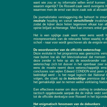
want wie zou er nu informatie willen en/of kunne
waarom eigenlijk? De
Roswell
-zaak werd overigens
h
waarmee men de ernst van deze zaak ook al afzwakt
De journalistieke verslaggeving die behoort te ste
neutrale
houding en vanuit
verschillende
invalsh
zodat de kijker deze feiten tegenover elkaar kan a
opinie briljant achterwege. Men kan immers enkel ge
Het is een spijtige zaak want weer eens wordt 
misrepresentatie van de relevante feiten waarbij in d
schort - naar voor wordt geschoven als de
enigste
e
De woordvoerder van de officiële wetenschap
Deze evolutie in het programma was geenszins ver
naar buiten toe als
hét
televisiekanaal dat mensen 
deze zender in feite op als de
woordvoerder
van d
wetenschap zich tot dusver in het openbaar zeer s
eens de moeite neemt deze wetenschappelijk erns
conclusies van wijlen Edward CONDON eind jaren ze
beëindigd werd - is het nogal logisch dat
National 
volgen, die stoelt op de
kortzichtige
premisse dat 
het gemakkelijk aan te nemen welke verklaring
Natio
Een effectieve manier om deze stelling te onderbou
tactisch
opgebouwde aanpak die de indruk wekt serieus,
tot de officiële denkwijze over Roswell in het bijzon
Het enigmatisch fenomeen van de debunkers