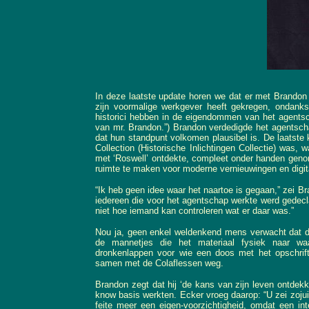
In deze laatste update horen we dat er met Brandon 
zijn voormalige werkgever heeft gekregen, ondanks 
historici hebben in de eigendommen van het agents
van mr. Brandon.”) Brandon verdedigde het agentscha
dat hun standpunt volkomen plausibel is. De laatste ke
Collection (Historische Inlichtingen Collectie) was
met ‘Roswell’ ontdekte, compleet onder handen genom
ruimte te maken voor moderne vernieuwingen en digita
“Ik heb geen idee waar het naartoe is gegaan,” zei Br
iedereen die voor het agentschap werkte werd gedecla
niet hoe iemand kan controleren wat er daar was.”
Nou ja, geen enkel weldenkend mens verwacht dat de 
de mannetjes die het materiaal fysiek naar waa
dronkenlappen voor wie een doos met het opschrift 
samen met de Colaflessen weg.
Brandon zegt dat hij ‘de kans van zijn leven ontdek
know basis werkten. Ecker vroeg daarop: “U zei zojui
feite meer een eigen-voorzichtigheid, omdat een in